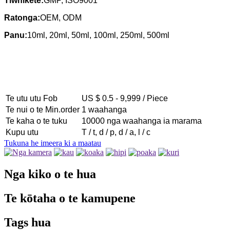
Tiwhikete:
GMP, ISO9001
Ratonga:
OEM, ODM
Panu:
10ml, 20ml, 50ml, 100ml, 250ml, 500ml
Te utu utu Fob
US $ 0.5 - 9,999 / Piece
Te nui o te Min.order
1 waahanga
Te kaha o te tuku
10000 nga waahanga ia marama
Kupu utu
T / t, d / p, d / a, l / c
Tukuna he imeera ki a maatau
Nga kiko o te hua
Te kōtaha o te kamupene
Tags hua