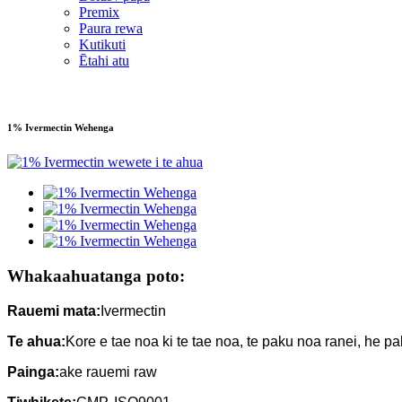
Premix
Paura rewa
Kutikuti
Ētahi atu
1% Ivermectin Wehenga
Whakaahuatanga poto:
Rauemi mata:
Ivermectin
Te ahua:
Kore e tae noa ki te tae noa, te paku noa ranei, he pa
Painga:
ake rauemi raw