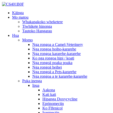
Kāinga
Mo matou
Whakapakoko wheketere
Tiwhikete hinonga
Tautoko Hangarau
Hua
Momo
Nga rongoa a Camel-Veterinery
Nga rongoa hoiho-kararehe
Nga rongoa kararehe-kararehe
Ko nga rongoa hipi / koati
Nga rongoā poaka poaka
Nga rongoā heihei
Nga rongoā a Pets-kararehe
Nga rongoa a te kararehe-kararehe
Puka inenga
Ipua
Aakona
Kati kati
Hipanga Doxycycline
Eprinomectin
Ko Flfenicol
Ivermectin