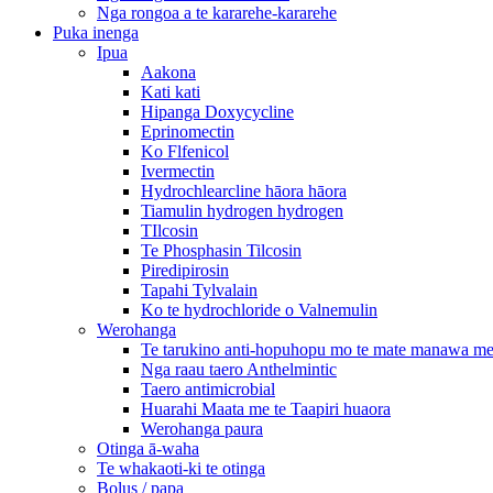
Nga rongoa a te kararehe-kararehe
Puka inenga
Ipua
Aakona
Kati kati
Hipanga Doxycycline
Eprinomectin
Ko Flfenicol
Ivermectin
Hydrochlearcline hāora hāora
Tiamulin hydrogen hydrogen
TIlcosin
Te Phosphasin Tilcosin
Piredipirosin
Tapahi Tylvalain
Ko te hydrochloride o Valnemulin
Werohanga
Te tarukino anti-hopuhopu mo te mate manawa m
Nga raau taero Anthelmintic
Taero antimicrobial
Huarahi Maata me te Taapiri huaora
Werohanga paura
Otinga ā-waha
Te whakaoti-ki te otinga
Bolus / papa