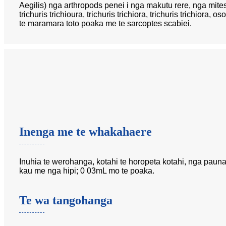
Aegilis) nga arthropods penei i nga makutu rere, nga mites, 
trichuris trichioura, trichuris trichiora, trichuris trichio
te maramara toto poaka me te sarcoptes scabiei.
Inenga me te whakahaere
Inuhia te werohanga, kotahi te horopeta kotahi, nga paun
kau me nga hipi; 0 03mL mo te poaka.
Te wa tangohanga