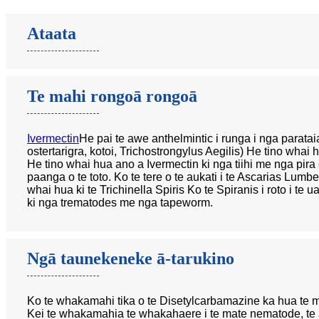
Ataata
Te mahi rongoā rongoā
Ivermectin
He pai te awe anthelmintic i runga i nga para
ostertarigra, kotoi, Trichostrongylus Aegilis) He tino whai h
He tino whai hua ano a Ivermectin ki nga tiihi me nga pira e 
paanga o te toto. Ko te tere o te aukati i te Ascarias Lum
whai hua ki te Trichinella Spiris Ko te Spiranis i roto i t
ki nga trematodes me nga tapeworm.
Ngā taunekeneke ā-tarukino
Ko te whakamahi tika o te Disetylcarbamazine ka hua te ma
Kei te whakamahia te whakahaere i te mate nematode, te a