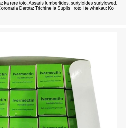
a; ka rere toto. Assaris lumberlides, surtyloides surtylowed,
Coronaria Derota; Trichinella Suplis i roto i te whekau; Ko