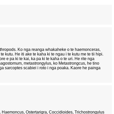
 arthropods. Ko nga reanga whakaheke o te haemonceras,
kutu. He iti ake te kaha ki te ngau i te kutu me te tii hipi.
e e pa ki te kai, ka pa ki te kaha o te uri. He rite nga
sophagostomum, metastrongylus, ko Metastrongcus, he tino
 nga sarcoptes scabiei i roto i nga poaka. Kaore he painga
. Haemoncus, Ostertarigra, Coccidioides, Trichostrongylus