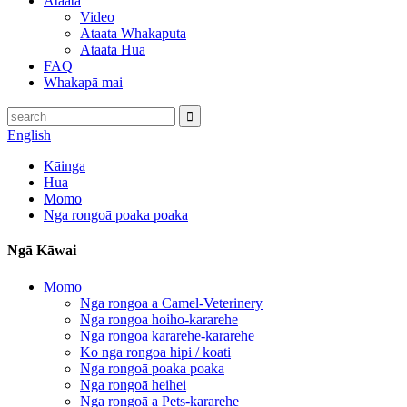
Ataata
Video
Ataata Whakaputa
Ataata Hua
FAQ
Whakapā mai
English
Kāinga
Hua
Momo
Nga rongoā poaka poaka
Ngā Kāwai
Momo
Nga rongoa a Camel-Veterinery
Nga rongoa hoiho-kararehe
Nga rongoa kararehe-kararehe
Ko nga rongoa hipi / koati
Nga rongoā poaka poaka
Nga rongoā heihei
Nga rongoā a Pets-kararehe