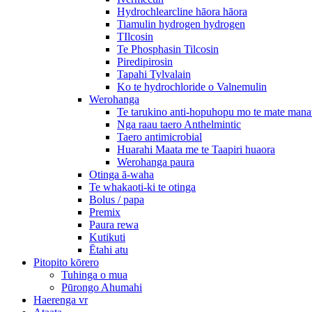
Hydrochlearcline hāora hāora
Tiamulin hydrogen hydrogen
TIlcosin
Te Phosphasin Tilcosin
Piredipirosin
Tapahi Tylvalain
Ko te hydrochloride o Valnemulin
Werohanga
Te tarukino anti-hopuhopu mo te mate man
Nga raau taero Anthelmintic
Taero antimicrobial
Huarahi Maata me te Taapiri huaora
Werohanga paura
Otinga ā-waha
Te whakaoti-ki te otinga
Bolus / papa
Premix
Paura rewa
Kutikuti
Ētahi atu
Pitopito kōrero
Tuhinga o mua
Pūrongo Ahumahi
Haerenga vr