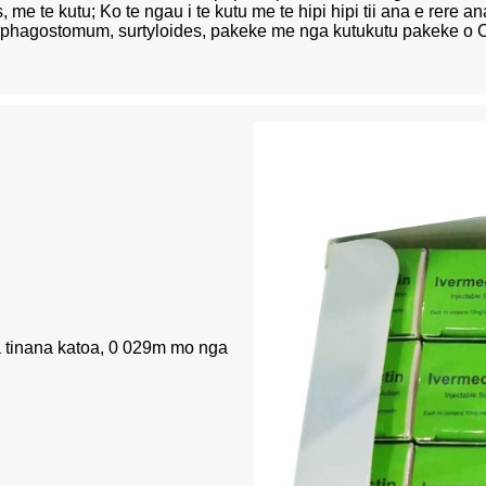
me te kutu; Ko te ngau i te kutu me te hipi hipi tii ana e rere an
ra, osophagostomum, surtyloides, pakeke me nga kutukutu pakeke o 
a tinana katoa, 0 029m mo nga