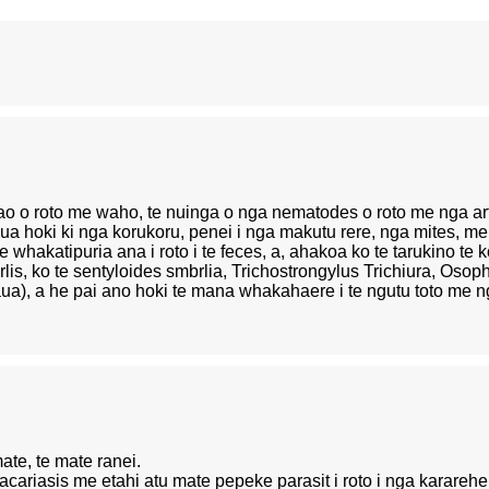
taiao o roto me waho, te nuinga o nga nematodes o roto me nga
ua hoki ki nga korukoru, penei i nga makutu rere, nga mites, me te 
whakatipuria ana i roto i te feces, a, ahakoa ko te tarukino te kor
berlis, ko te sentyloides smbrlia, Trichostrongylus Trichiura, O
e uaua), a he pai ano hoki te mana whakahaere i te ngutu toto me
te, te mate ranei.
cariasis me etahi atu mate pepeke parasit i roto i nga kararehe